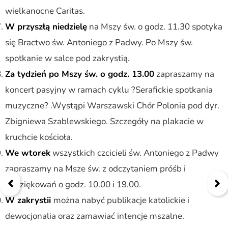
wielkanocne Caritas.
W przyszłą niedzielę
na Mszy św. o godz. 11.30 spotyka
się Bractwo św. Antoniego z Padwy. Po Mszy św.
spotkanie w salce pod zakrystią.
Za tydzień po Mszy św. o godz. 13.00
zapraszamy na
koncert pasyjny w ramach cyklu ?Serafickie spotkania
muzyczne? .Wystąpi Warszawski Chór Polonia pod dyr.
Zbigniewa Szablewskiego. Szczegóły na plakacie w
kruchcie kościoła.
We wtorek
wszystkich czcicieli św. Antoniego z Padwy
zapraszamy na Msze św. z odczytaniem próśb i
podziękowań o godz. 10.00 i 19.00.
W zakrystii
można nabyć publikacje katolickie i
dewocjonalia oraz zamawiać intencje mszalne.