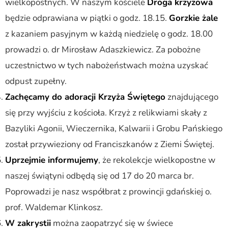
wielkopostnych. W naszym kościele
Droga krzyżowa
będzie odprawiana w piątki o godz. 18.15.
Gorzkie żale
z kazaniem pasyjnym w każdą niedzielę o godz. 18.00
prowadzi o. dr Mirosław Adaszkiewicz. Za pobożne
uczestnictwo w tych nabożeństwach można uzyskać
odpust zupełny.
Zachęcamy do adoracji Krzyża Świętego
znajdującego
się przy wyjściu z kościoła. Krzyż z relikwiami skały z
Bazyliki Agonii, Wieczernika, Kalwarii i Grobu Pańskiego
został przywieziony od Franciszkanów z Ziemi Świętej.
Uprzejmie informujemy
, że rekolekcje wielkopostne w
naszej świątyni odbędą się od 17 do 20 marca br.
Poprowadzi je nasz współbrat z prowincji gdańskiej o.
prof. Waldemar Klinkosz.
W zakrystii
można zaopatrzyć się w świece